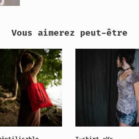
Vous aimerez peut-être
réutilisable
T-shirt «V»