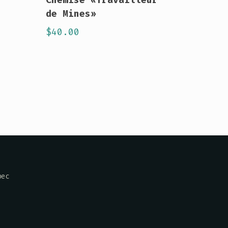
de Mines»
$
40.00
bec