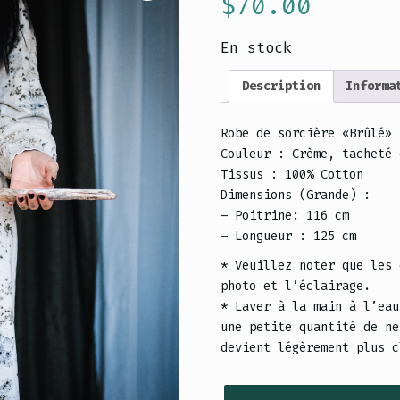
$
70.00
En stock
Description
Informa
Robe de sorcière «Brûlé»
Couleur : Crème, tacheté 
Tissus : 100% Cotton
Dimensions (Grande) :
– Poitrine: 116 cm
– Longueur : 125 cm
* Veuillez noter que les 
photo et l’éclairage.
* Laver à la main à l’eau
une petite quantité de ne
devient légèrement plus c
quantité