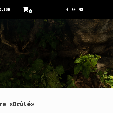
GLISH
re «Brûlé»