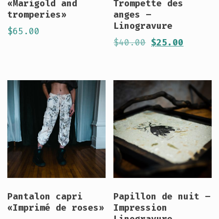
«Marigold and
Trompette des
tromperies»
anges –
Linogravure
$
65.00
Le
Le
$
40.00
$
25.00
prix
prix
initial
actuel
était :
est :
$40.00.
$25.00
Pantalon capri
Papillon de nuit –
«Imprimé de roses»
Impression