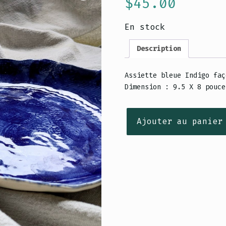
$
45.00
En stock
Description
Assiette bleue Indigo faç
Dimension : 9.5 X 8 pouce
quantité
Ajouter au panier
de
Plateau
à
service
-
Let
it
Be