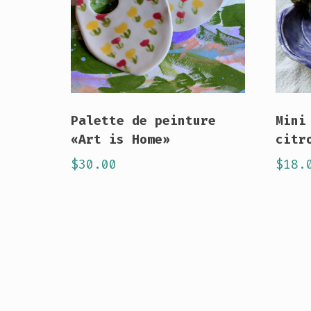
Palette de peinture
Mini
«Art is Home»
citr
$
30.00
$
18.
Ce
prod
a
plus
vari
Les
opti