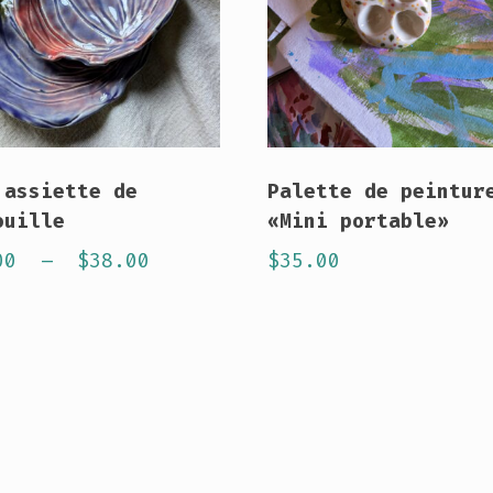
 assiette de
Palette de peintur
ouille
«Mini portable»
Plage
00
–
$
38.00
$
35.00
de
prix :
uit
$18.00
à
ieurs
$38.00
ations.
ons