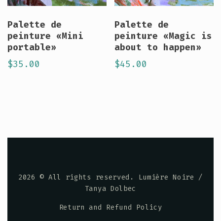
Palette de
Palette de
peinture «Mini
peinture «Magic is
portable»
about to happen»
$
35.00
$
45.00
2026
© All rights reserved. Lumière Noire /
Tanya Dolbec
Return and Refund Policy