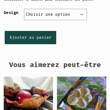
$38.00
Design
quantité
Ajouter au panier
de
Mini
assiette
de
Vous aimerez peut-être
citrouille